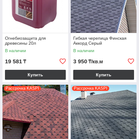
Огнебиозащита для
Гибкая черепица Финская
древесины 20л
Аккорд Серый
В наличии
В наличии
19 581
3 950
₸
₸/кв.м
Купить
Купить
Рассрочка KASPI
Рассрочка KASPI