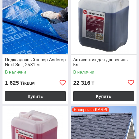
Подкладочный ковер Anderep
Антисептик для древесины
Next Self, 25Х1 м
5л
В наличии
В наличии
1 625
22 316
₸/кв.м
₸
Купить
Купить
Рассрочка KASPI