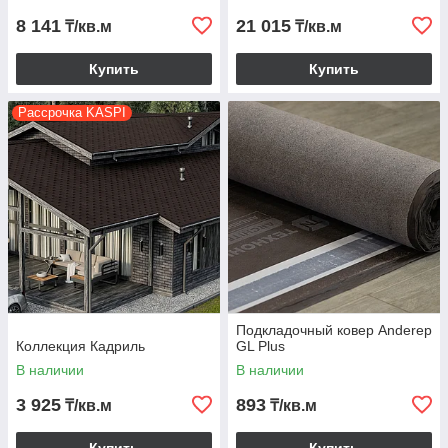
8 141
21 015
₸/кв.м
₸/кв.м
Купить
Купить
Рассрочка KASPI
Подкладочный ковер Anderep
Коллекция Кадриль
GL Plus
В наличии
В наличии
3 925
893
₸/кв.м
₸/кв.м