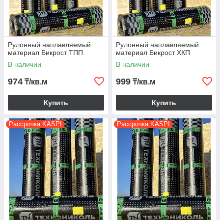
Рулонный наплавляемый
Рулонный наплавляемый
материал Бикрост ТПП
материал Бикрост ХКП
В наличии
В наличии
974
999
₸/кв.м
₸/кв.м
Купить
Купить
Рассрочка KASPI
Рассрочка KASPI