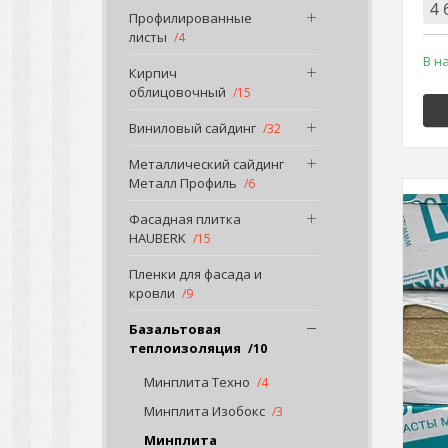
4 
Профилированные
листы
4
В н
Кирпич
облицовочный
15
Виниловый сайдинг
32
Металлический сайдинг
Металл Профиль
6
Фасадная плитка
HAUBERK
15
Пленки для фасада и
кровли
9
Базальтовая
теплоизоляция
10
Минплита Техно
4
Минплита Изобокс
3
Минплита