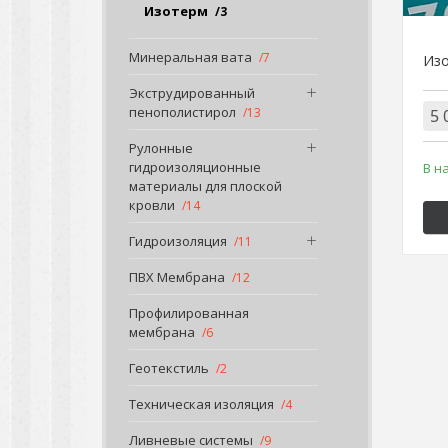
Изотерм
3
Минеральная вата
7
Изо
Экструдированный
пенополистирол
13
5 
Рулонные
гидроизоляционные
В н
материалы для плоской
кровли
14
Гидроизоляция
11
ПВХ Мембрана
12
Профилированная
мембрана
6
Геотекстиль
2
Техническая изоляция
4
Ливневые системы
9