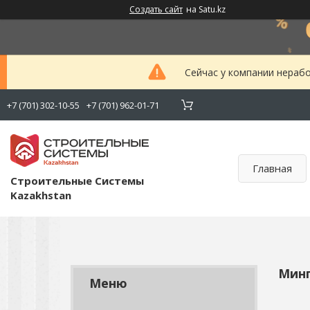
Создать сайт
на Satu.kz
Сейчас у компании нерабо
+7 (701) 302-10-55
+7 (701) 962-01-71
Главная
Строительные Системы
Kazakhstan
Мин