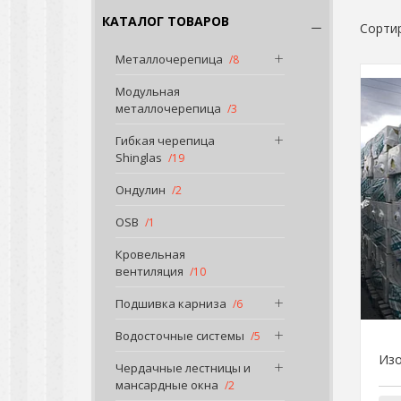
КАТАЛОГ ТОВАРОВ
Металлочерепица
8
Модульная
металлочерепица
3
Гибкая черепица
Shinglas
19
Ондулин
2
OSB
1
Кровельная
вентиляция
10
Подшивка карниза
6
Водосточные системы
5
Изо
Чердачные лестницы и
мансардные окна
2