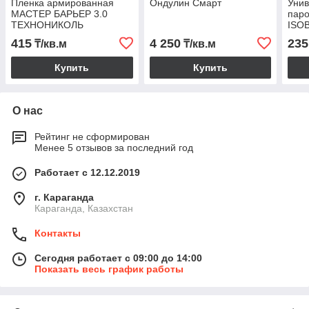
Пленка армированная
Ондулин Смарт
Уни
МАСТЕР БАРЬЕР 3.0
паро
ТЕХНОНИКОЛЬ
ISO
415
4 250
235
₸/кв.м
₸/кв.м
Купить
Купить
О нас
Рейтинг не сформирован
Менее 5 отзывов за последний год
Работает с 12.12.2019
г. Караганда
Караганда, Казахстан
Контакты
Сегодня работает с 09:00 до 14:00
Показать весь график работы