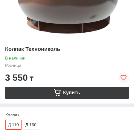
Колпак Технониколь
В наличии
Розница
3 550
₸
Купить
Колпак
Д 110
Д 160