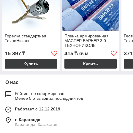
Горелка стандартная
Пленка армированная
Геот
ТехноНиколь
МАСТЕР БАРЬЕР 3.0
Тех
ТЕХНОНИКОЛЬ
15 397
415
371
₸
₸/кв.м
Купить
Купить
О нас
Рейтинг не сформирован
Менее 5 отзывов за последний год
Работает с 12.12.2019
г. Караганда
Караганда, Казахстан