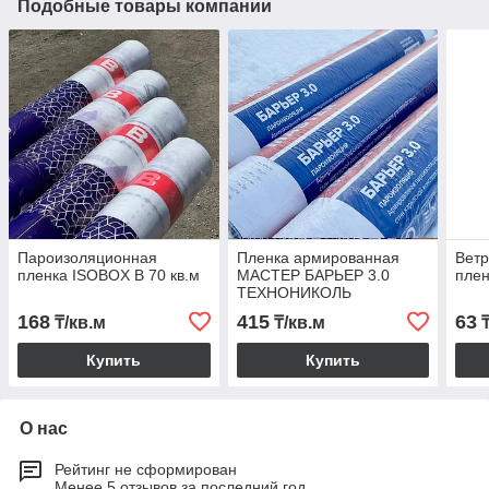
Подобные товары компании
Пароизоляционная
Пленка армированная
Вет
пленка ISOBOX В 70 кв.м
МАСТЕР БАРЬЕР 3.0
плен
ТЕХНОНИКОЛЬ
168
415
63
₸/кв.м
₸/кв.м
₸
Купить
Купить
О нас
Рейтинг не сформирован
Менее 5 отзывов за последний год