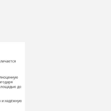
тличается
олноценную
агодаря
 площадью до
ю и надёжную