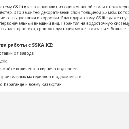
истему
GS lite
изготавливают из оцинкованной стали с полимер
эстер. Это защитно-декоративный слой толщиной 25 мкм, кото
е от выцветания и коррозии. Благодаря этому GS lite даже спус
 первоначальный внешний вид. Гарантия на водосточную систе
оказывает практика, срок эксплуатации может оказаться больше.
а работы с SSKA.KZ:
ставки от завода
цена
асчёте количества кирпича под проект
строительных материалов в одном месте
о Караганде и всему Казахстан