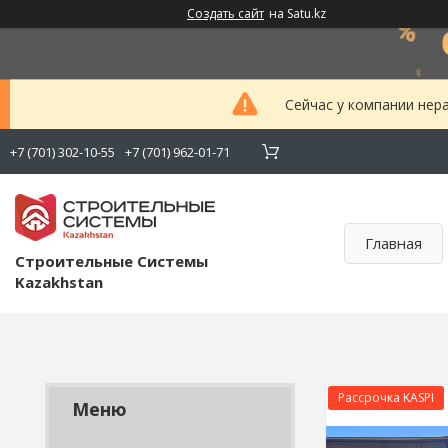
Создать сайт
на Satu.kz
Сейчас у компании нер
+7 (701) 302-10-55
+7 (701) 962-01-71
Главная
Строительные Системы
Kazakhstan
Рассрочка KASPI