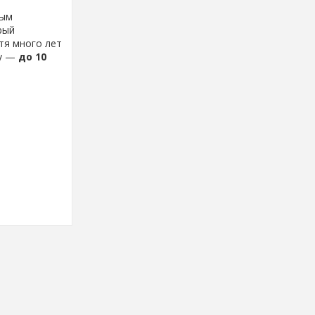
ным
рый
тя много лет
му —
до 10