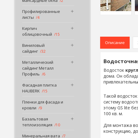
мансардные окна
2
Профилированные
листы
4
Кирпич
облицовочный
15
Описание
Виниловый
сайдинг
32
Водосточная
Металлический
сайдинг Металл
Водосток
кругл
Профиль
6
дома. Он облад
привлекательны
Фасадная плитка
HAUBERK
15
Такой водосток
систему водоот
Пленки для фасада и
этому GS lite б
кровли
9
100 кв. м.
Базальтовая
теплоизоляция
10
Для монтажа во
конструкцию, до
Минеральная вата
7