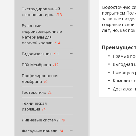
Водосточную с
Экструдированный
покрытием Поли
пенополистирол
13
защищает издели
сохраняет свой
Рулонные
лет
, но, как п
гидроизоляционные
материалы для
плоской кровли
14
Преимуществ
Гидроизоляция
11
Прямые по
Выгодная 
ПВХ Мембрана
12
Помощь в р
Профилированная
Комплекс 
мембрана
6
Доставка п
Геотекстиль
2
Техническая
изоляция
4
Ливневые системы
9
Фасадные панели
4