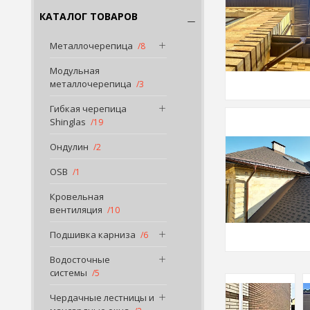
КАТАЛОГ ТОВАРОВ
Металлочерепица
8
Модульная
металлочерепица
3
Гибкая черепица
Shinglas
19
Ондулин
2
OSB
1
Кровельная
вентиляция
10
Подшивка карниза
6
Водосточные
системы
5
Чердачные лестницы и