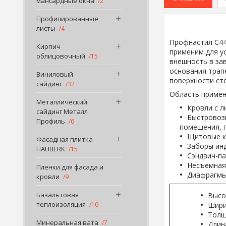
мансардные окна
2
Профилированные
листы
4
Профнастил С44
Кирпич
применим для у
облицовочный
15
внешность в за
основания трап
Виниловый
поверхности ст
сайдинг
32
Область примен
Металлический
Кровли с л
сайдинг Металл
Быстровоз
Профиль
6
помещения, 
Щитовые ко
Фасадная плитка
Заборы инд
HAUBERK
15
Сэндвич-па
Несъемная
Пленки для фасада и
Диафрагмы 
кровли
9
Базальтовая
Высо
теплоизоляция
Шири
10
Толщ
Минеральная вата
7
Длина