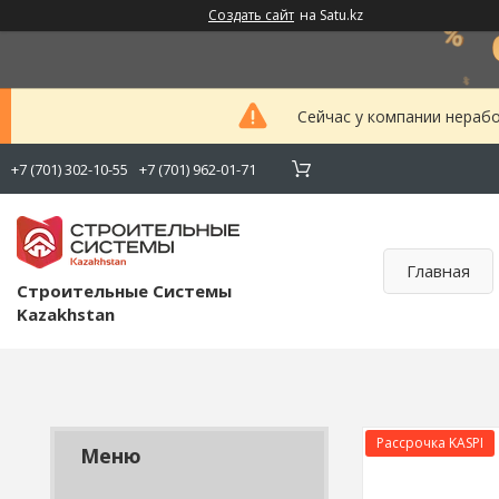
Создать сайт
на Satu.kz
Сейчас у компании нерабо
+7 (701) 302-10-55
+7 (701) 962-01-71
Главная
Строительные Системы
Kazakhstan
Рассрочка KASPI