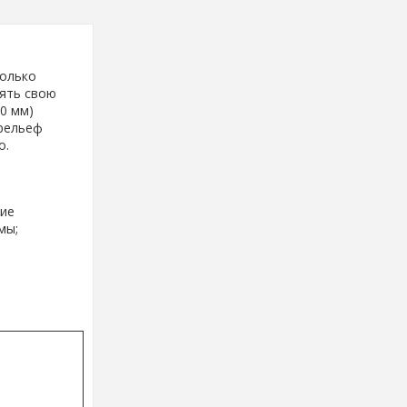
только
нять свою
0 мм)
рельеф
о.
кие
мы;