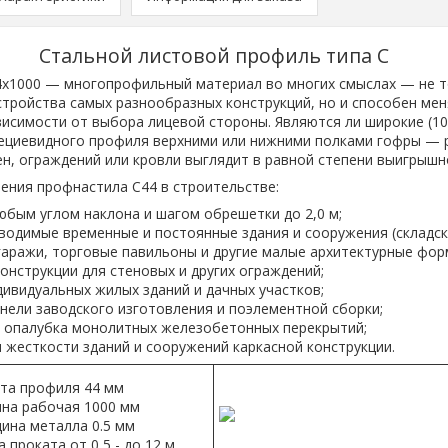
Стальной листовой профиль типа С
x1000 — многопрофильный материал во многих смыслах — не 
стройства самых разнообразных конструкций, но и способен ме
висимости от выбора лицевой стороны. Являются ли широкие (10
ециевидного профиля верхними или нижними полками гофры — 
ен, ограждений или кровли выглядит в равной степени выигрышн
ения профнастила С44 в строительстве:
юбым углом наклона и шагом обрешетки до 2,0 м;
водимые временные и постоянные здания и сооружения (складс
гаражи, торговые павильоны и другие малые архитектурные фор
нструкции для стеновых и других ограждений;
ивидуальных жилых зданий и дачных участков;
нели заводского изготовления и поэлементной сборки;
 опалубка монолитных железобетонных перекрытий;
жесткости зданий и сооружений каркасной конструкции.
та профиля 44 мм
на рабочая 1000 мм
ина металла 0.5 мм
 проката от 0,5 - до 12 м..