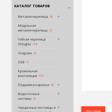
КАТАЛОГ ТОВАРОВ
Металлочерепица
8
Модульная
металлочерепица
3
Гибкая черепица
Shinglas
19
Ондулин
2
OSB
1
Кровельная
вентиляция
10
Подшивка карниза
6
Водосточные
системы
5
Чердачные лестницы и
Описание