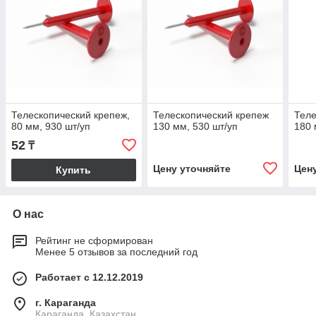
Телескопический крепеж,
Телескопический крепеж
Теле
80 мм, 930 шт/уп
130 мм, 530 шт/уп
180 
52
₸
Цену уточняйте
Цен
Купить
О нас
Рейтинг не сформирован
Менее 5 отзывов за последний год
Работает с 12.12.2019
г. Караганда
Караганда, Казахстан