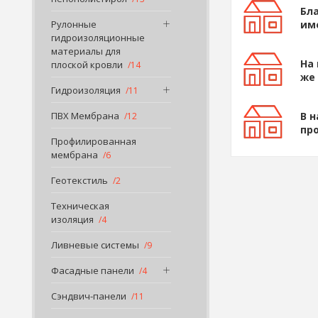
Бл
им
Рулонные
гидроизоляционные
материалы для
На
плоской кровли
14
же
Гидроизоляция
11
В 
ПВХ Мембрана
12
пр
Профилированная
мембрана
6
Геотекстиль
2
Техническая
изоляция
4
Ливневые системы
9
Фасадные панели
4
Сэндвич-панели
11