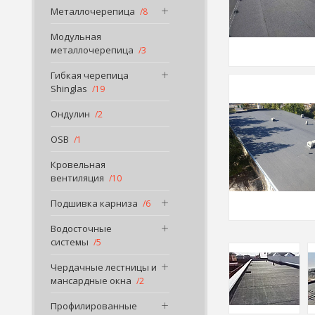
Металлочерепица
8
Модульная
металлочерепица
3
Гибкая черепица
Shinglas
19
Ондулин
2
OSB
1
Кровельная
вентиляция
10
Подшивка карниза
6
Водосточные
системы
5
Чердачные лестницы и
мансардные окна
2
Профилированные