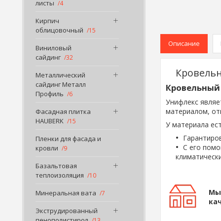
листы
4
Кирпич
облицовочный
15
Описание
Виниловый
сайдинг
32
Кровельн
Металлический
сайдинг Металл
Кровельный 
Профиль
6
Унифлекс являе
материалом, от
Фасадная плитка
HAUBERK
15
У материала ес
Гарантиров
Пленки для фасада и
С его пом
кровли
9
климатически
Базальтовая
теплоизоляция
10
Мы
Минеральная вата
7
ка
Экструдированный
пенополистирол
13