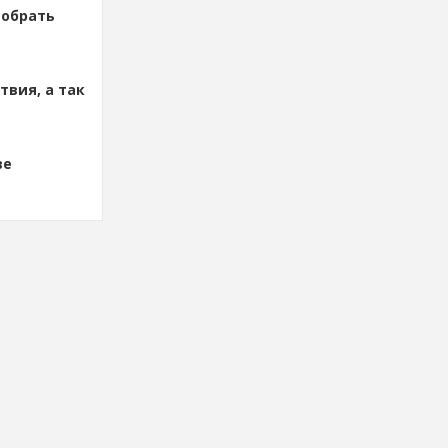
добрать
вия, а так
ве