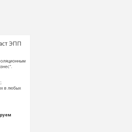
аст ЭПП
золяционным
знес".
;
ых в любых
ируем