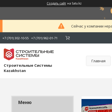
Создать сайт
на Satu.kz
Сейчас у компании нер
+7 (701) 302-10-55
+7 (701) 962-01-71
Главная
Строительные Системы
Kazakhstan