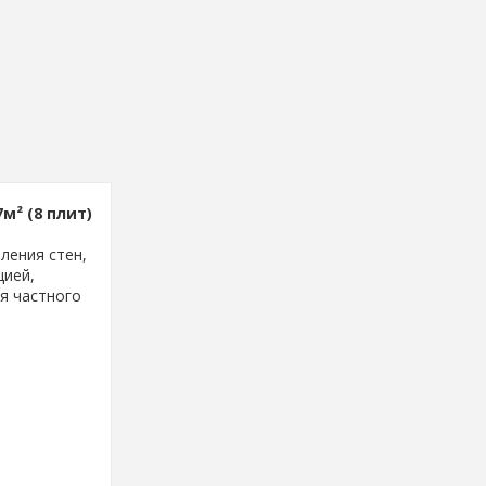
м² (8 плит)
ления стен,
цией,
я частного