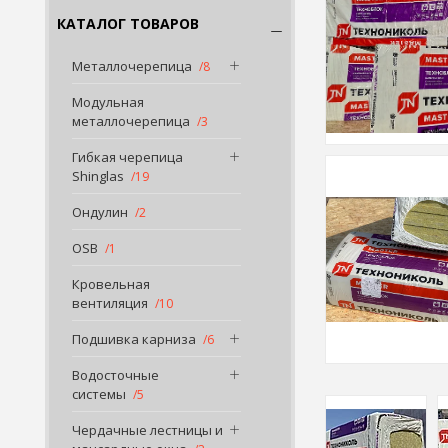
КАТАЛОГ ТОВАРОВ
Металлочерепица
8
Модульная
металлочерепица
3
Гибкая черепица
Shinglas
19
Ондулин
2
OSB
1
Кровельная
вентиляция
10
Подшивка карниза
6
Водосточные
системы
5
Чердачные лестницы и