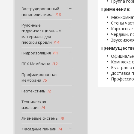
Группа го
Экструдированный
Применение:
пенополистирол
13
Межкомнат
Стены час
Рулонные
Каркасные
гидроизоляционные
Чердаки, п
материалы для
Звукоизол
плоской кровли
14
Преимущества
Гидроизоляция
11
Официальн
Комплекс с
ПВХ Мембрана
12
Быстрая от
Доставка п
Профилированная
Профессио
мембрана
6
Геотекстиль
2
Техническая
изоляция
4
Ливневые системы
9
Фасадные панели
4