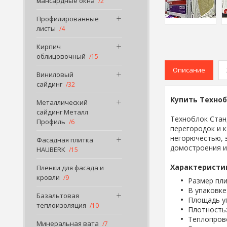
мансардные окна
2
Профилированные
листы
4
Кирпич
облицовочный
15
Описание
Виниловый
сайдинг
32
Купить Техноб
Металлический
сайдинг Металл
Техноблок Стан
Профиль
6
перегородок и 
негорючестью, 
Фасадная плитка
домостроения и
HAUBERK
15
Характеристи
Пленки для фасада и
кровли
9
Размер пли
В упаковке
Базальтовая
Площадь уп
теплоизоляция
10
Плотность:
Теплопрово
Минеральная вата
7