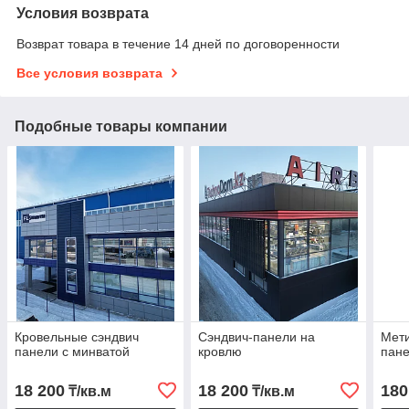
Условия возврата
Возврат товара в течение 14 дней по договоренности
Все условия возврата
Подобные товары компании
Кровельные сэндвич
Сэндвич-панели на
Мети
панели с минватой
кровлю
пан
18 200
18 200
180
₸/кв.м
₸/кв.м