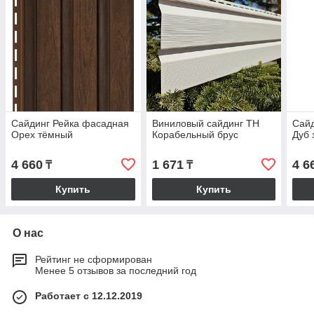
Сайдинг Рейка фасадная
Виниловый сайдинг ТН
Сайд
Орех тёмный
Корабельный брус
Дуб 
4 660
1 671
4 6
₸
₸
Купить
Купить
О нас
Рейтинг не сформирован
Менее 5 отзывов за последний год
Работает с 12.12.2019