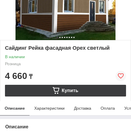
Сайдинг Рейка фасадная Орех светлый
В наличии
Розница
4 660
₸
Купить
Описание
Характеристики
Доставка
Оплата
Усл
Описание