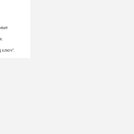
ямые
х.
 ключ”.