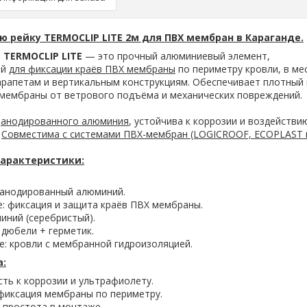
ю рейку TERMOCLIP LITE 2м для ПВХ мембран в Караганде.
 TERMOCLIP LITE
— это прочный алюминиевый элемент,
ый
для фиксации краёв ПВХ мембраны
по периметру кровли, в ме
арапетам и вертикальным конструкциям. Обеспечивает плотный
мембраны от ветрового подъёма и механических повреждений.
з
анодированного алюминия
, устойчива к коррозии и воздействи
.
Совместима с системами ПВХ-мембран (LOGICROOF, ECOPLAST и 
характеристики:
 анодированный алюминий.
: фиксация и защита краёв ПВХ мембраны.
иний (серебристый).
 дюбели + герметик.
: кровли с мембранной гидроизоляцией.
:
ть к коррозии и ультрафиолету.
фиксация мембраны по периметру.
, простота в монтаже.