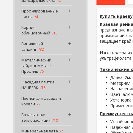
мансардные окна
2
Профилированные
Купить краеву
листы
4
Краевая рейка
Кирпич
предназначенн
облицовочный
15
примыканий к п
защищает край 
Виниловый
⠀
сайдинг
32
Изготовлена и
ультрафиолета
Металлический
⠀
сайдинг Металл
Технические 
Профиль
6
Длина: 2м.
Фасадная плитка
Материал:
HAUBERK
15
Назначение
Цвет: алюм
Пленки для фасада и
Установка:
кровли
9
Применение
Преимущества
Базальтовая
теплоизоляция
10
Устойчивос
Надежная 
Минеральная вата
7
Лёгкий вес