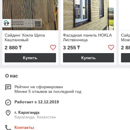
Сайдинг Хокла Щепа
Фасадная панель HOKLA
Сай
Каштановый
Лиственница
Мож
2 880
3 255
2 8
₸
₸
Купить
Купить
О нас
Рейтинг не сформирован
Менее 5 отзывов за последний год
Работает с 12.12.2019
г. Караганда
Караганда, Казахстан
Контакты