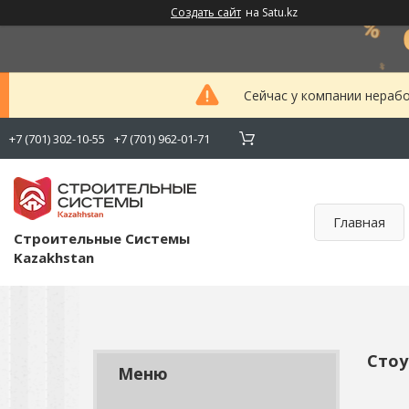
Создать сайт
на Satu.kz
Сейчас у компании нерабо
+7 (701) 302-10-55
+7 (701) 962-01-71
Главная
Строительные Системы
Kazakhstan
Стоу