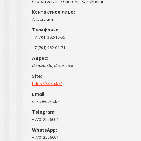
Строительные Системы Kazakhstan
Анастасия
+7 (701) 302-10-55
+7 (701) 962-01-71
Караганда, Казахстан
https://sska.kz/
sska@sska.kz
+77012556001
+77012556001