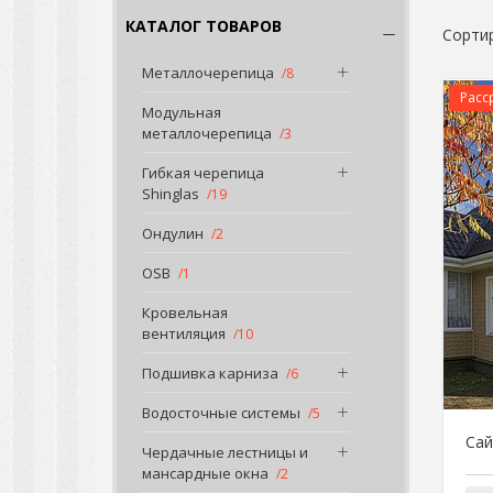
КАТАЛОГ ТОВАРОВ
Металлочерепица
8
Расс
Модульная
металлочерепица
3
Гибкая черепица
Shinglas
19
Ондулин
2
OSB
1
Кровельная
вентиляция
10
Подшивка карниза
6
Водосточные системы
5
Сай
Чердачные лестницы и
мансардные окна
2