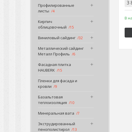
3 
Профилированные
листы
4
В н
Кирпич
облицовочный
15
Виниловый сайдинг
32
Металлический сайдинг
Металл Профиль
6
Фасадная плитка
HAUBERK
15
Пленки для фасада и
кровли
9
Базальтовая
теплоизоляция
10
Минеральная вата
7
Экструдированный
пенополистирол
13