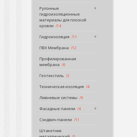
Рулонные
гидроизоляционные
материалы для плоской
кровли
14
Гидроизоляция
11
ПВХ Мембрана
12
Профилированная
мембрана
6
Геотекстиль
2
Техническая изоляция
4
Ливневые системы
9
Фасадные панели
4
Сэндвич-панели
11
Штакетник
металлический
3