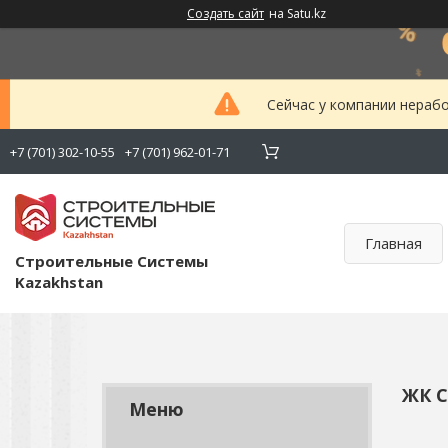
Создать сайт
на Satu.kz
Сейчас у компании нерабо
+7 (701) 302-10-55
+7 (701) 962-01-71
Главная
Строительные Системы
Kazakhstan
ЖК С