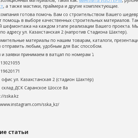
золяционных материалов, таких как:
минплита ИЗОТЕРМ
, руло
ст
, а также мастики, праймера и другие комплектующие.
компания готова помочь Вам со строительством Вашего шедевр
т помощь в выборе качественных строительных материалов. Та
ой шефмонтажа на каждом этапе реализации Вашего проекта. Мы
по адресу ул. Казахстанская 2 (напротив Стадиона Шахтер).
омительные материалы по нашим товарам, каталоги, презентаци
 отправить любым, удобным для Вас способом.
 и заявки принимаем в ватцап по номерам ⤵️ ⠀
013021055
019620171 ⠀
 офис ул. Казахстанская 2 (стадион Шахтёр)
 склад ДСК Саранское Шоссе 8а
://sska.kz
//www.instagram.com/sska_kz/
ие статьи