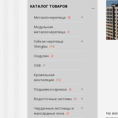
КАТАЛОГ ТОВАРОВ
Металлочерепица
8
Модульная
металлочерепица
3
Гибкая черепица
Shinglas
19
Ондулин
2
OSB
1
Кровельная
вентиляция
10
Подшивка карниза
6
Водосточные системы
5
Чердачные лестницы и
На жи
мансардные окна
2