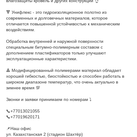
влагозащиты кровель и других конструкций 👌
⠀
🔻 Унифлекс - это гидроизоляционное полотно из
современных и долговечных материалов, которое
отличается повышенной устойчивостью к механическим
воздействиям.
⠀
Обработка внутренней и наружной поверхности
специальным битумно-полимерным составом с
дополнением пластификаторов только улучшают
эксплуатационные характеристики.
⠀
🔺️ Модифицированный полимерами материал обладает
хорошей гибкостью, биостойкостью и способен работать в
широком диапазоне температур, что очень актуально в
зимнее время 💯
⠀
Звонки и заявки принимаем по номерам ⤵️
⠀
📞+77013021055
📞+77019620171
📌Наш офис
ул. Казахстанская 2 (стадион Шахтёр)